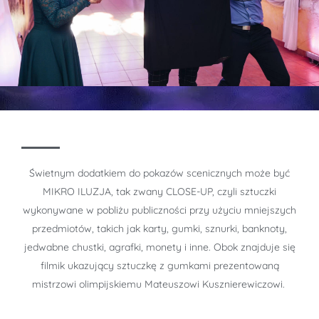
Świetnym dodatkiem do pokazów scenicznych może być
MIKRO ILUZJA, tak zwany CLOSE-UP, czyli sztuczki
wykonywane w pobliżu publiczności przy użyciu mniejszych
przedmiotów, takich jak karty, gumki, sznurki, banknoty,
jedwabne chustki, agrafki, monety i inne. Obok znajduje się
filmik ukazujący sztuczkę z gumkami prezentowaną
mistrzowi olimpijskiemu Mateuszowi Kusznierewiczowi.