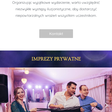
Organizując wyjątkowe wydarzenie, warto uwzględnić
niezwykłe występy iluzjonistyczne, aby dostarczyć
niepowtarzalnych wrażeń wszystkim uczestnikom.
Kontakt
IMPREZY PRYWATNE