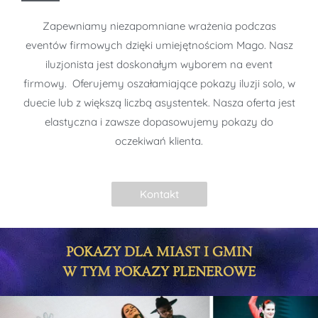
Zapewniamy niezapomniane wrażenia podczas
eventów firmowych dzięki umiejętnościom Mago. Nasz
iluzjonista jest doskonałym wyborem na event
firmowy. Oferujemy oszałamiające pokazy iluzji solo, w
duecie lub z większą liczbą asystentek. Nasza oferta jest
elastyczna i zawsze dopasowujemy pokazy do
oczekiwań klienta.
Kontakt
POKAZY DLA MIAST I GMIN
W TYM POKAZY PLENEROWE